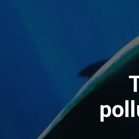
T
poll