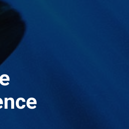
ne
ience