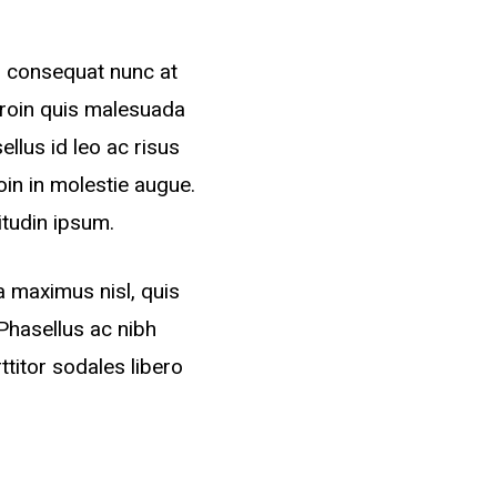
m consequat nunc at
Proin quis malesuada
llus id leo ac risus
roin in molestie augue.
itudin ipsum.
a maximus nisl, quis
Phasellus ac nibh
ttitor sodales libero